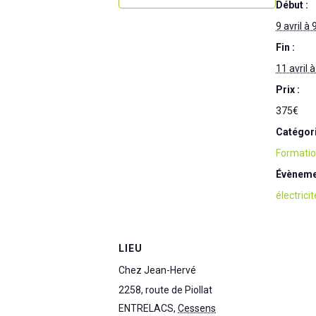
Début :
9 avril à
Fin :
11 avril 
Prix :
375€
Catégor
Formati
Évèneme
électricit
LIEU
Chez Jean-Hervé
2258, route de Piollat
ENTRELACS
,
Cessens