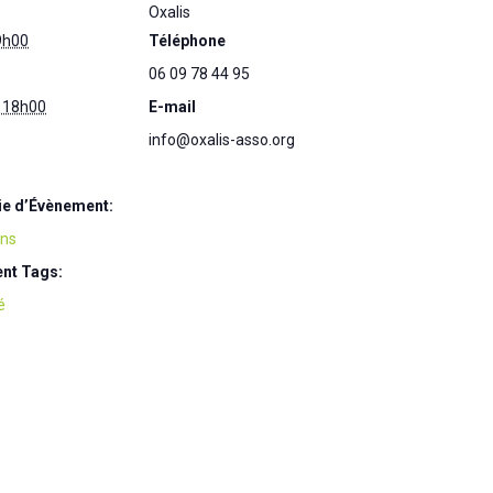
Oxalis
 9h00
Téléphone
06 09 78 44 95
à 18h00
E-mail
info@oxalis-asso.org
ie d’Évènement:
ons
nt Tags:
é