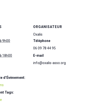
S
ORGANISATEUR
Oxalis
à 9h00
Téléphone
06 09 78 44 95
à 18h00
E-mail
info@oxalis-asso.org
ie d’Évènement:
ons
nt Tags:
ie