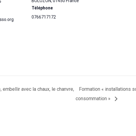
BOLOZON
,
01450
France
5
Téléphone
0766717172
sso.org
, embellir avec la chaux, le chanvre,
Formation « installations s
consommation »