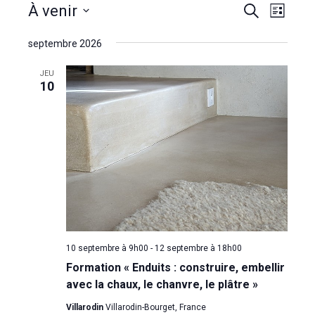
R
N
À venir
R
L
e
a
e
i
S
c
v
s
septembre 2026
c
h
é
t
i
e
h
e
l
g
JEU
r
10
c
e
a
e
h
t
r
c
e
i
c
t
o
h
i
n
e
d
o
e
e
n
v
t
n
u
n
e
e
10 septembre à 9h00
-
12 septembre à 18h00
a
s
z
Formation « Enduits : construire, embellir
É
v
avec la chaux, le chanvre, le plâtre »
u
v
i
n
Villarodin
Villarodin-Bourget, France
è