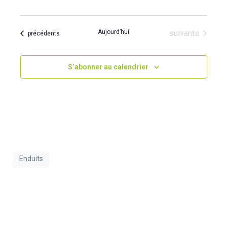
n
e
Évènements
Aujourd’hui
suivants
Évènements
précédents
m
e
n
S’abonner au calendrier
t
s
Enduits