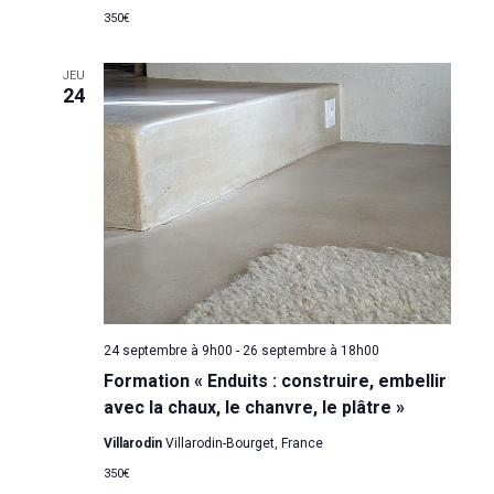
g
e
n
350€
a
e
d
m
t
JEU
a
24
e
i
t
n
o
e
t
n
.
d
e
v
u
e
24 septembre à 9h00
-
26 septembre à 18h00
s
Formation « Enduits : construire, embellir
avec la chaux, le chanvre, le plâtre »
É
v
Villarodin
Villarodin-Bourget, France
è
350€