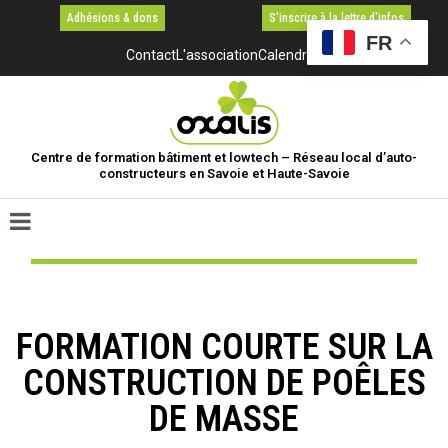
Adhésions & dons
S'inscrire à la lettre d'infos
FR
Contact
L'association
Calendrier
Centre de formation bâtiment et lowtech – Réseau local d’auto-
constructeurs en Savoie et Haute-Savoie
FORMATION COURTE SUR LA
CONSTRUCTION DE POÊLES
DE MASSE