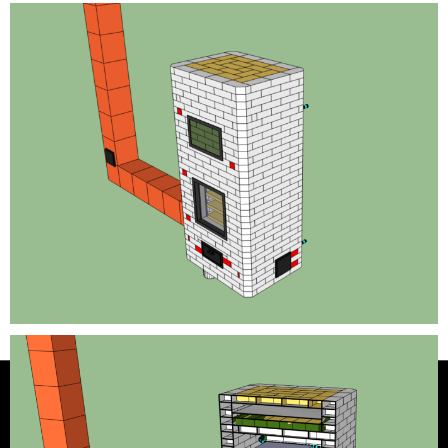
Formation courte pour concevoir et piloter un
chauffage central
Mentions
Plan du
© 2024 oxalis