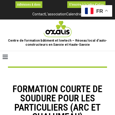
Adhésions & dons
S'inscrire à la lettre d'infos
FR
Contact
L'association
Calendrier
Centre de formation bâtiment et lowtech – Réseau local d’auto-
constructeurs en Savoie et Haute-Savoie
FORMATION COURTE DE
SOUDURE POUR LES
PARTICULIERS (ARC ET