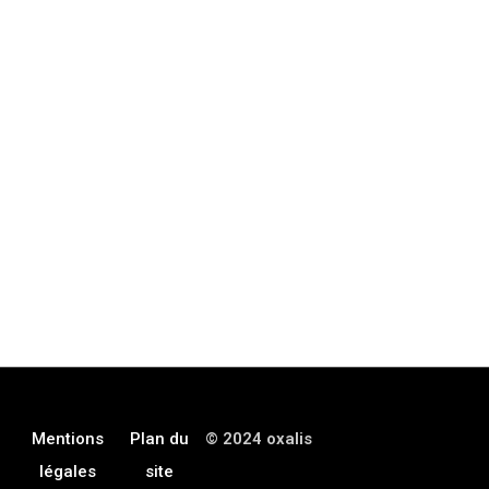
Formation courte “faire un puits canadien”
Formation courte “faire un puits canadien” Oxalis 6 juin, 2024
Accueil Coût de la formation 100 euros Durée
By Oxalis
Mentions
Plan du
© 2024 oxalis
légales
site